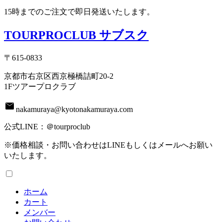
15時までのご注文で即日発送いたします。
TOURPROCLUB サブスク
〒615-0833
京都市右京区西京極橋詰町20-2
1Fツアープロクラブ
mail
nakamuraya@kyotonakamuraya.com
公式LINE：＠tourproclub
※価格相談・お問い合わせはLINEもしくはメールへお願い
いたします。
ホーム
カート
メンバー